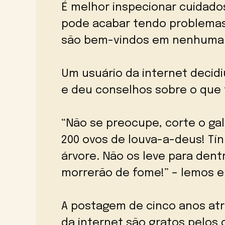
É melhor inspecionar cuidado
pode acabar tendo problemas.
são bem-vindos em nenhuma 
Um usuário da internet decid
e deu conselhos sobre o que 
“Não se preocupe, corte o gal
200 ovos de louva-a-deus! Tí
árvore. Não os leve para dent
morrerão de fome!” – lemos 
A postagem de cinco anos atrá
da internet são gratos pelos