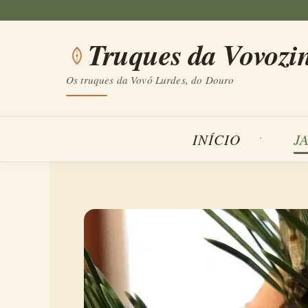
Saltar
para
Truques da Vovozi
o
conteúdo
Os truques da Vovó Lurdes, do Douro
INÍCIO
J