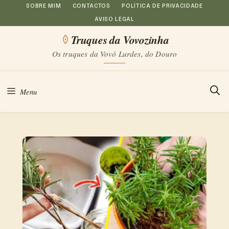
Saltar
SOBRE MIM
CONTACTOS
POLÍTICA DE PRIVACIDADE
AVISO LEGAL
para
Truques da Vovozinha
o
Os truques da Vovó Lurdes, do Douro
conteúdo
Menu