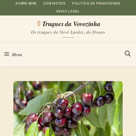
Saltar
SOBRE MIM
CONTACTOS
POLÍTICA DE PRIVACIDADE
AVISO LEGAL
para
Truques da Vovozinha
o
Os truques da Vovó Lurdes, do Douro
conteúdo
Menu