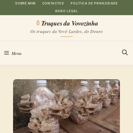
Saltar
SOBRE MIM
CONTACTOS
POLÍTICA DE PRIVACIDADE
AVISO LEGAL
para
Truques da Vovozinha
o
Os truques da Vovó Lurdes, do Douro
conteúdo
Menu