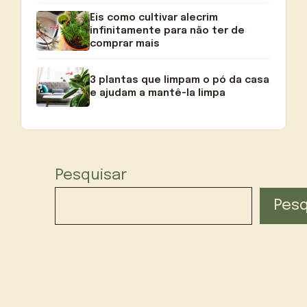
Eis como cultivar alecrim
infinitamente para não ter de
comprar mais
3 plantas que limpam o pó da casa
e ajudam a mantê-la limpa
Pesquisar
Pesq