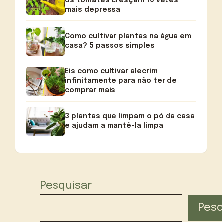
os tomates cresçam 10 vezes
mais depressa
Como cultivar plantas na água em
casa? 5 passos simples
Eis como cultivar alecrim
infinitamente para não ter de
comprar mais
3 plantas que limpam o pó da casa
e ajudam a mantê-la limpa
Pesquisar
Pesq