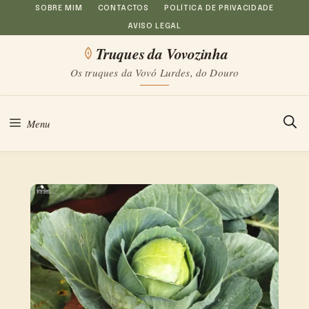
Saltar
SOBRE MIM
CONTACTOS
POLÍTICA DE PRIVACIDADE
AVISO LEGAL
para
Truques da Vovozinha
o
Os truques da Vovó Lurdes, do Douro
conteúdo
Menu