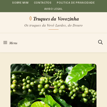
Saltar
SOBRE MIM
CONTACTOS
POLÍTICA DE PRIVACIDADE
AVISO LEGAL
para
Truques da Vovozinha
o
Os truques da Vovó Lurdes, do Douro
conteúdo
Menu