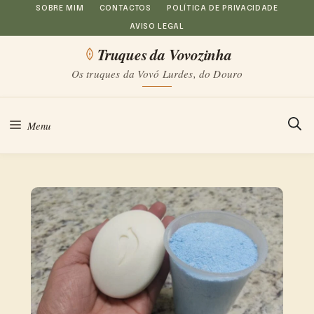
Saltar
SOBRE MIM
CONTACTOS
POLÍTICA DE PRIVACIDADE
AVISO LEGAL
para
Truques da Vovozinha
o
Os truques da Vovó Lurdes, do Douro
conteúdo
Menu