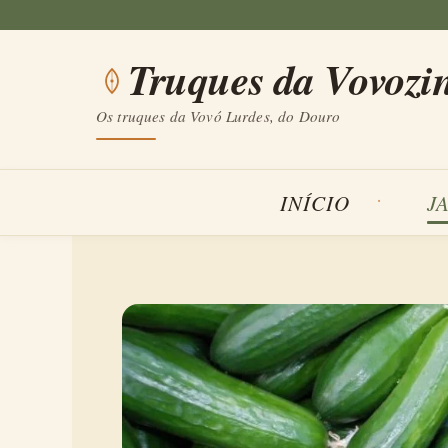
Saltar
para
Truques da Vovozi
o
conteúdo
Os truques da Vovó Lurdes, do Douro
INÍCIO
J