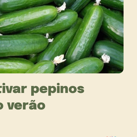
tivar pepinos
o verão