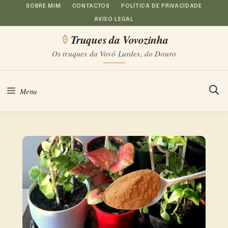
Saltar
SOBRE MIM
CONTACTOS
POLÍTICA DE PRIVACIDADE
AVISO LEGAL
para
Truques da Vovozinha
o
Os truques da Vovó Lurdes, do Douro
conteúdo
Menu