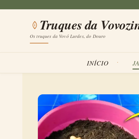
Saltar
para
Truques da Vovozi
o
conteúdo
Os truques da Vovó Lurdes, do Douro
INÍCIO
J