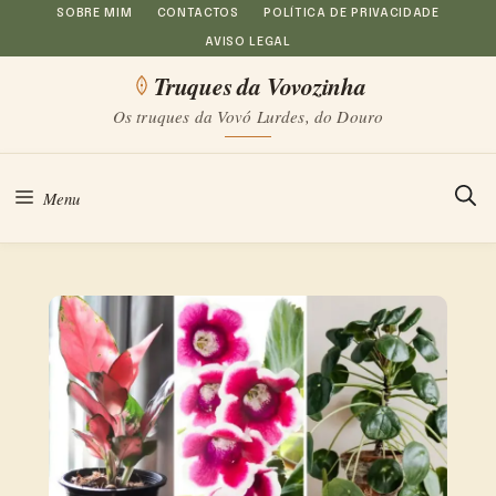
Saltar
SOBRE MIM
CONTACTOS
POLÍTICA DE PRIVACIDADE
AVISO LEGAL
para
Truques da Vovozinha
o
Os truques da Vovó Lurdes, do Douro
conteúdo
Menu