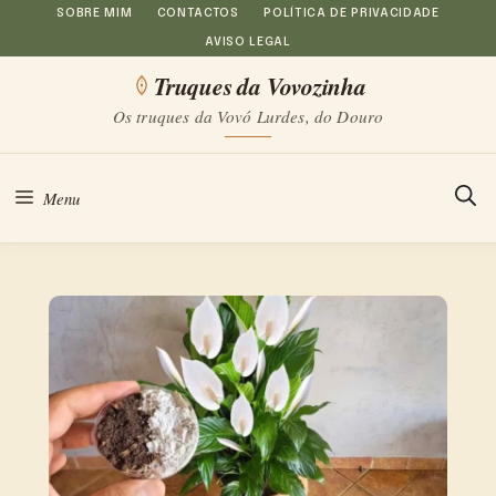
Saltar
SOBRE MIM
CONTACTOS
POLÍTICA DE PRIVACIDADE
AVISO LEGAL
para
Truques da Vovozinha
o
Os truques da Vovó Lurdes, do Douro
conteúdo
Menu