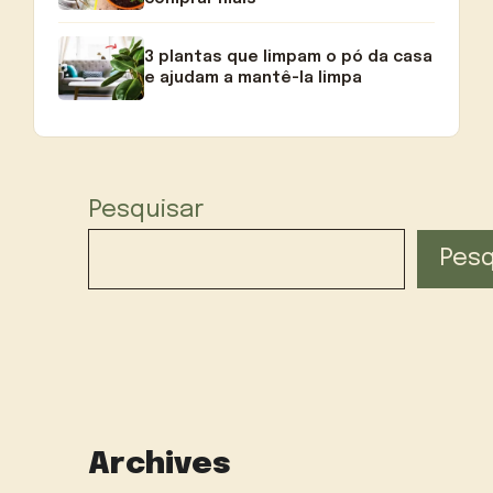
3 plantas que limpam o pó da casa
e ajudam a mantê-la limpa
Pesquisar
Pesq
Archives