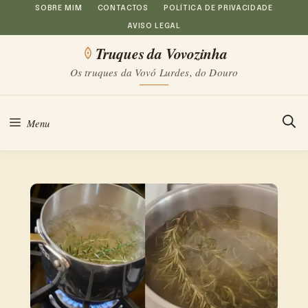
Saltar
SOBRE MIM
CONTACTOS
POLÍTICA DE PRIVACIDADE
AVISO LEGAL
para
Truques da Vovozinha
o
Os truques da Vovó Lurdes, do Douro
conteúdo
Menu