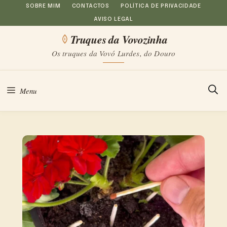
Saltar
SOBRE MIM
CONTACTOS
POLÍTICA DE PRIVACIDADE
AVISO LEGAL
para
Truques da Vovozinha
o
Os truques da Vovó Lurdes, do Douro
conteúdo
Menu