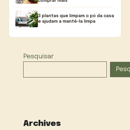
comprar mais
3 plantas que limpam o pó da casa
e ajudam a mantê-la limpa
Pesquisar
Pesq
Archives