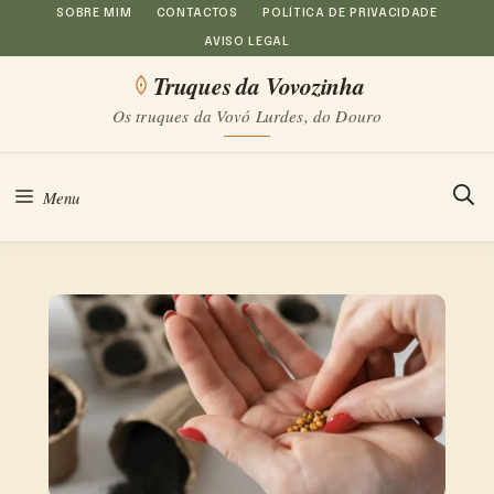
Saltar
SOBRE MIM
CONTACTOS
POLÍTICA DE PRIVACIDADE
AVISO LEGAL
para
Truques da Vovozinha
o
Os truques da Vovó Lurdes, do Douro
conteúdo
Menu