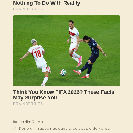
Categorias
Jardim & Horta
Deite um frasco nas suas orquídeas e deixe-as