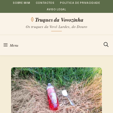
Saltar
SOBRE MIM
CONTACTOS
POLÍTICA DE PRIVACIDADE
AVISO LEGAL
para
Truques da Vovozinha
o
Os truques da Vovó Lurdes, do Douro
conteúdo
Menu