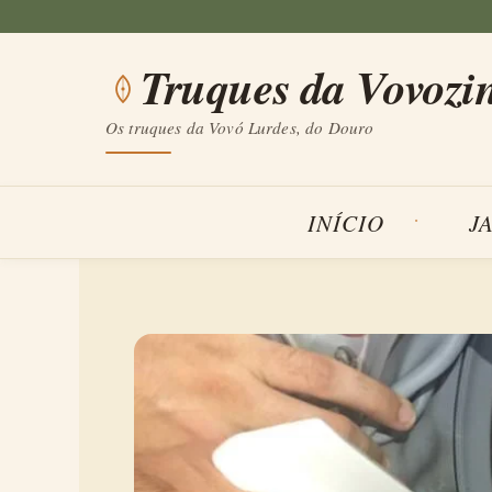
Saltar
para
Truques da Vovozi
o
conteúdo
Os truques da Vovó Lurdes, do Douro
INÍCIO
J