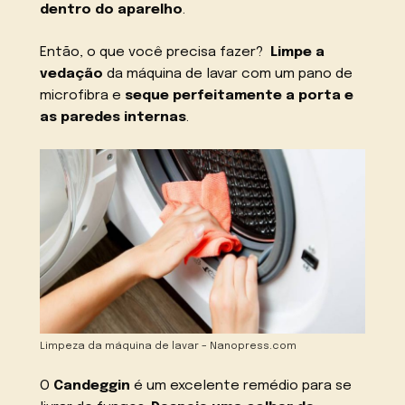
dentro do aparelho
.
Então, o que você precisa fazer?
Limpe a
vedação
da máquina de lavar com um pano de
microfibra e
seque perfeitamente a porta e
as paredes internas
.
Limpeza da máquina de lavar – Nanopress.com
O
Candeggin
é um excelente remédio para se