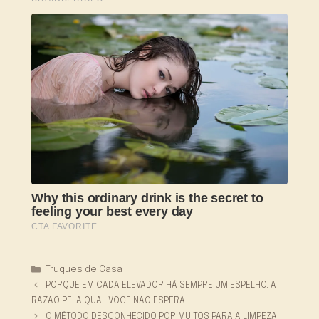
Categorias
Truques de Casa
PORQUE EM CADA ELEVADOR HÁ SEMPRE UM ESPELHO: A
RAZÃO PELA QUAL VOCÊ NÃO ESPERA
O MÉTODO DESCONHECIDO POR MUITOS PARA A LIMPEZA