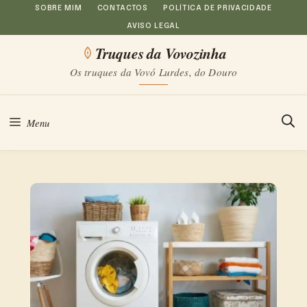
Saltar
SOBRE MIM
CONTACTOS
POLÍTICA DE PRIVACIDADE
AVISO LEGAL
para
Truques da Vovozinha
o
Os truques da Vovó Lurdes, do Douro
conteúdo
Menu