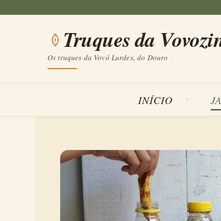
Saltar
para
Truques da Vovozi
o
conteúdo
Os truques da Vovó Lurdes, do Douro
INÍCIO
J