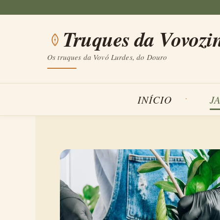
Saltar
para
Truques da Vovozi
o
conteúdo
Os truques da Vovó Lurdes, do Douro
INÍCIO
J