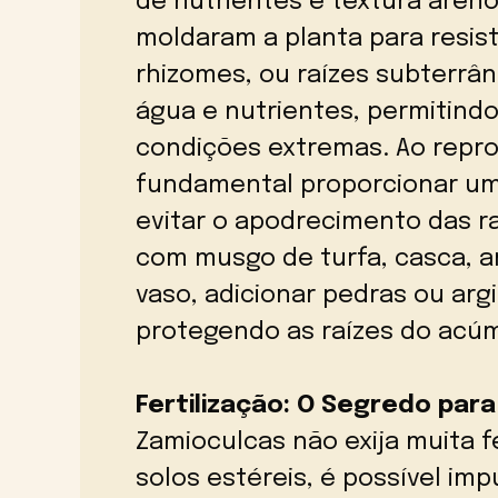
de nutrientes e textura aren
moldaram a planta para resist
rhizomes, ou raízes subterrâ
água e nutrientes, permitind
condições extremas. Ao repro
fundamental proporcionar um
evitar o apodrecimento das ra
com musgo de turfa, casca, ar
vaso, adicionar pedras ou arg
protegendo as raízes do acú
Fertilização: O Segredo par
Zamioculcas não exija muita f
solos estéreis, é possível im