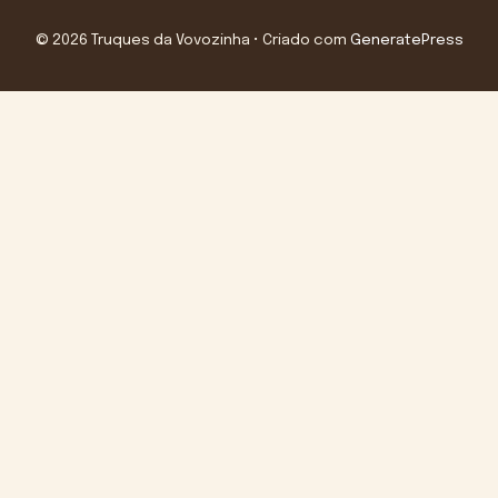
© 2026 Truques da Vovozinha
• Criado com
GeneratePress