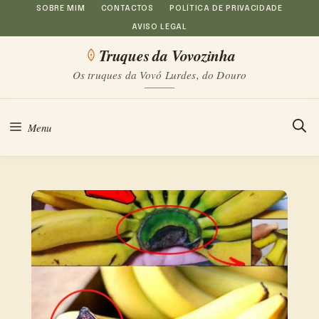
Saltar
SOBRE MIM
CONTACTOS
POLÍTICA DE PRIVACIDADE
AVISO LEGAL
para
Truques da Vovozinha
o
Os truques da Vovó Lurdes, do Douro
conteúdo
Menu