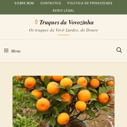
Saltar
SOBRE MIM
CONTACTOS
POLÍTICA DE PRIVACIDADE
AVISO LEGAL
para
Truques da Vovozinha
o
Os truques da Vovó Lurdes, do Douro
conteúdo
Menu