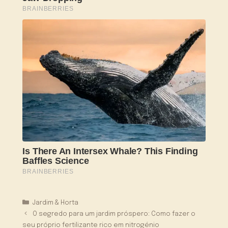
Categorias
Jardim & Horta
O segredo para um jardim próspero: Como fazer o
seu próprio fertilizante rico em nitrogénio