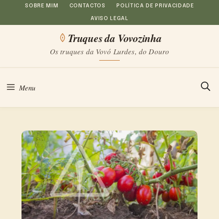
Saltar
SOBRE MIM
CONTACTOS
POLÍTICA DE PRIVACIDADE
AVISO LEGAL
para
Truques da Vovozinha
o
Os truques da Vovó Lurdes, do Douro
conteúdo
Menu