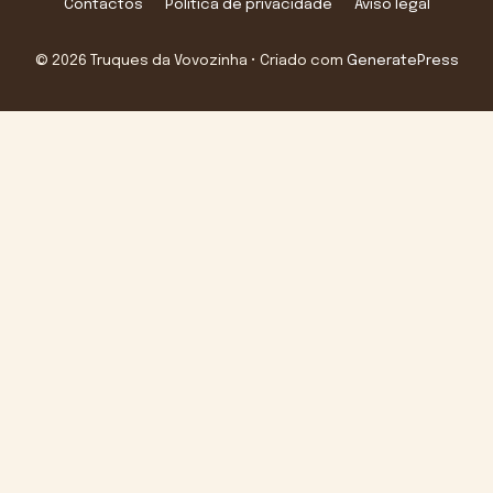
Contactos
Política de privacidade
Aviso legal
© 2026 Truques da Vovozinha
• Criado com
GeneratePress