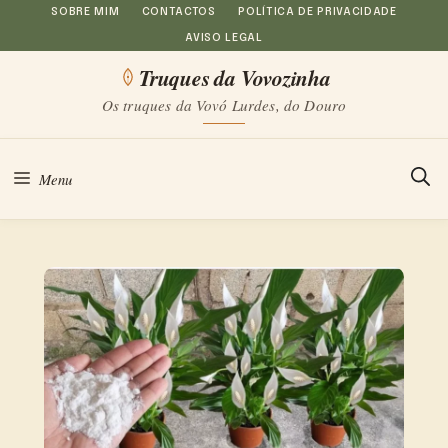
Saltar
SOBRE MIM
CONTACTOS
POLÍTICA DE PRIVACIDADE
AVISO LEGAL
para
Truques da Vovozinha
o
Os truques da Vovó Lurdes, do Douro
conteúdo
Menu