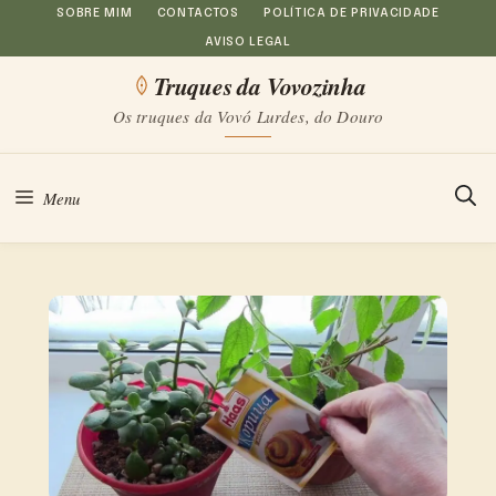
Saltar
SOBRE MIM
CONTACTOS
POLÍTICA DE PRIVACIDADE
AVISO LEGAL
para
Truques da Vovozinha
o
Os truques da Vovó Lurdes, do Douro
conteúdo
Menu