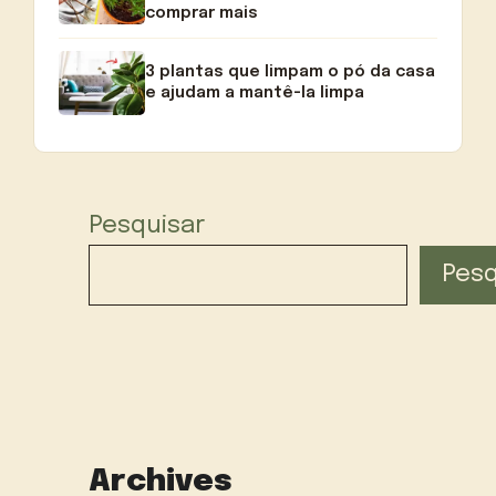
comprar mais
3 plantas que limpam o pó da casa
e ajudam a mantê-la limpa
Pesquisar
Pesq
Archives