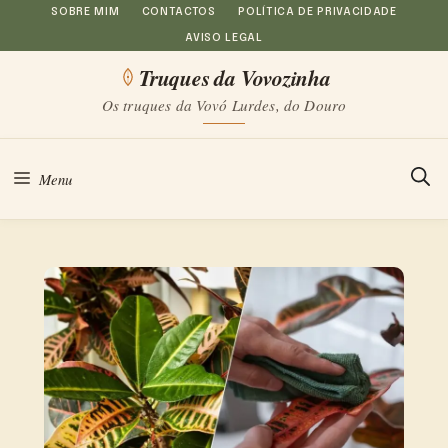
Saltar
SOBRE MIM
CONTACTOS
POLÍTICA DE PRIVACIDADE
AVISO LEGAL
para
Truques da Vovozinha
o
Os truques da Vovó Lurdes, do Douro
conteúdo
Menu