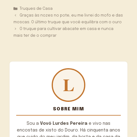
Categorias
Truques de Casa
Graças às nozes no pote, eu me livrei do mofo e das
moscas. O último truque que você equilibra com o ouro
O truque para cultivar abacate em casa e nunca
mais ter de o comprar
SOBRE MIM
Sou a
Vovó Lurdes Pereira
e vivo nas
encostas de xisto do Douro. Há cinquenta anos
que cuido do meu jardim, da horta e da casa da