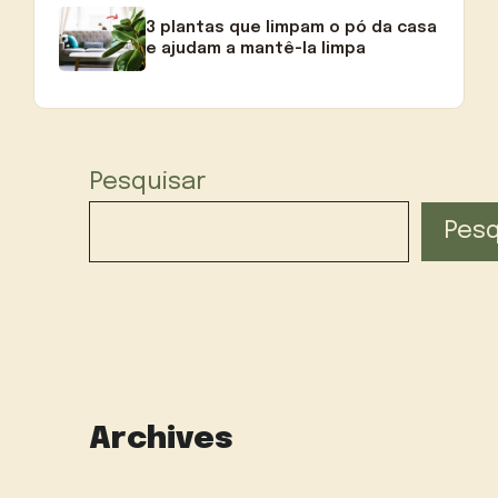
3 plantas que limpam o pó da casa
e ajudam a mantê-la limpa
Pesquisar
Pesq
Archives