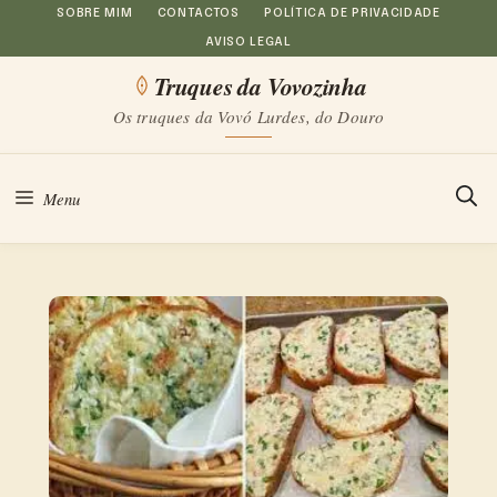
Saltar
SOBRE MIM
CONTACTOS
POLÍTICA DE PRIVACIDADE
AVISO LEGAL
para
Truques da Vovozinha
o
Os truques da Vovó Lurdes, do Douro
conteúdo
Menu