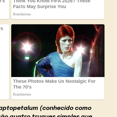
raptopetalum (conhecido como
stão quatro truques simples que