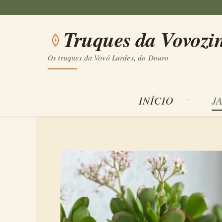
Saltar
para
Truques da Vovozi
o
conteúdo
Os truques da Vovó Lurdes, do Douro
INÍCIO
J