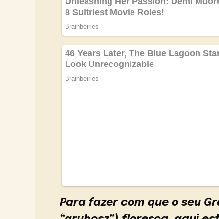
Para fazer com que o seu G
“grubosz”) floresça, aqui e