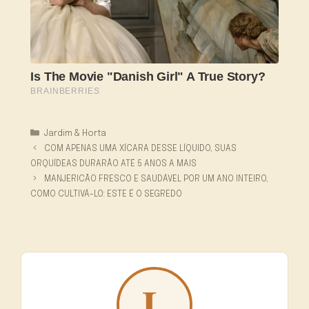
Categorias
Jardim & Horta
COM APENAS UMA XÍCARA DESSE LÍQUIDO, SUAS
ORQUÍDEAS DURARÃO ATÉ 5 ANOS A MAIS
MANJERICÃO FRESCO E SAUDÁVEL POR UM ANO INTEIRO,
COMO CULTIVÁ-LO: ESTE É O SEGREDO