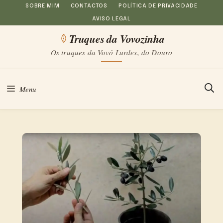
Saltar
SOBRE MIM
CONTACTOS
POLÍTICA DE PRIVACIDADE
AVISO LEGAL
para
Truques da Vovozinha
o
Os truques da Vovó Lurdes, do Douro
conteúdo
Menu