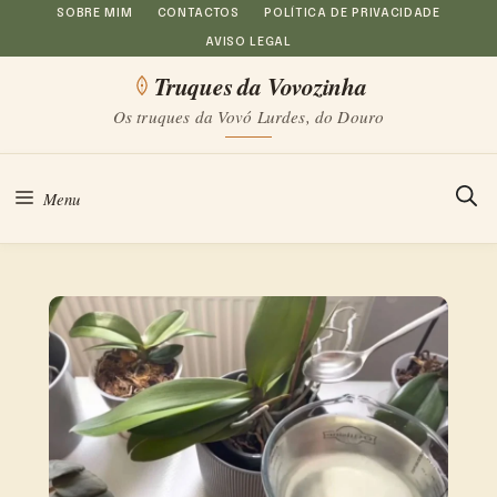
Saltar
SOBRE MIM
CONTACTOS
POLÍTICA DE PRIVACIDADE
AVISO LEGAL
para
Truques da Vovozinha
o
Os truques da Vovó Lurdes, do Douro
conteúdo
Menu