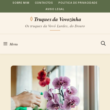
Saltar
SOBRE MIM
CONTACTOS
POLÍTICA DE PRIVACIDADE
AVISO LEGAL
para
Truques da Vovozinha
o
Os truques da Vovó Lurdes, do Douro
conteúdo
Menu