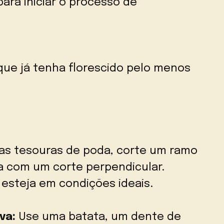
para iniciar o processo de
que já tenha florescido pelo menos
s tesouras de poda, corte um ramo
a com um corte perpendicular.
 esteja em condições ideais.
va:
Use uma batata, um dente de