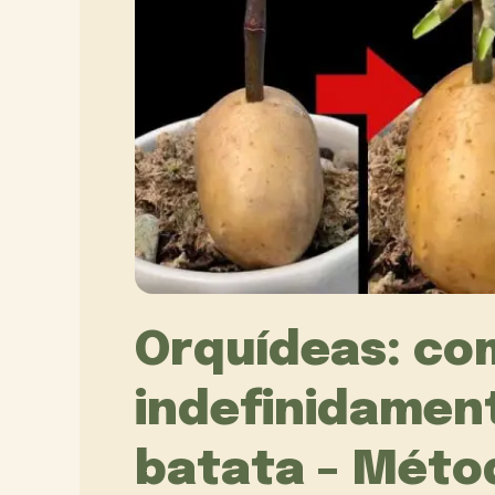
Orquídeas: co
indefinidamen
batata – Métod