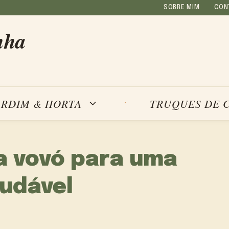
SOBRE MIM
CON
nha
ARDIM & HORTA
TRUQUES DE 
a vovó para uma
audável