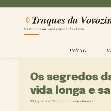
Saltar
para
Truques da Vovozi
o
conteúdo
Os truques da Vovó Lurdes, do Douro
INÍCIO
J
Os segredos d
vida longa e s
30 Agosto 2023
por
Vovó Lurdes Pereira