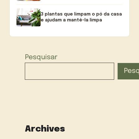
3 plantas que limpam o pó da casa
e ajudam a mantê-la limpa
Pesquisar
Pesq
Archives