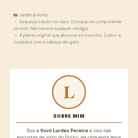
Categorias
Jardim & Horta
Esqueça o bolor no vaso. Coloque um componente
no solo. Não haverá qualquer vestígio
A planta original que absorve os insectos. Cultivo e
cuidados com a cabeça-de-gato
SOBRE MIM
Sou a
Vovó Lurdes Pereira
e vivo nas
encostas de xisto do Douro. Há cinquenta anos