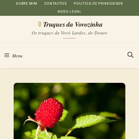
Saltar
SOBRE MIM
CONTACTOS
POLÍTICA DE PRIVACIDADE
AVISO LEGAL
para
Truques da Vovozinha
o
Os truques da Vovó Lurdes, do Douro
conteúdo
Menu