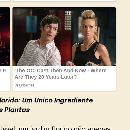
orido: Um Único Ingrediente
s Plantas
tável, um jardim florido não apenas