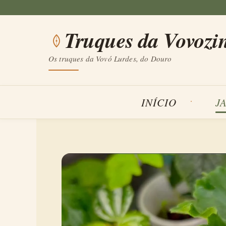
Saltar
para
Truques da Vovozi
o
conteúdo
Os truques da Vovó Lurdes, do Douro
INÍCIO
J