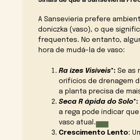
Sinais de que a Sansevieria Pre
A Sansevieria prefere ambien
doniczka (vaso), o que signi
frequentes. No entanto, algun
hora de mudá-la de vaso:
Ra ízes Visíveis
*:
Se as 
orifícios de drenagem d
a planta precisa de mai
Seca R ápida do Solo
*:
a rega pode indicar que
vaso atual.
Crescimento Lento
: U