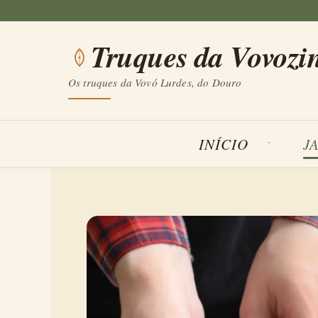
Saltar
para
Truques da Vovozi
o
conteúdo
Os truques da Vovó Lurdes, do Douro
INÍCIO
J