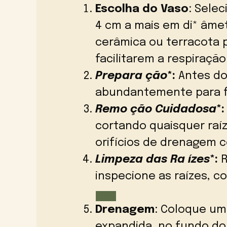
Escolha do Vaso
: Sele
4 cm a mais em di* âmet
cerâmica ou terracota p
facilitarem a respiração
Prepara ção
*:
Antes do
abundantemente para fa
Remo ção Cuidadosa
*:
cortando quaisquer raí
orifícios de drenagem c
Limpeza das Ra ízes
*:
R
inspecione as raízes, 
Drenagem
: Coloque u
expandida, no fundo do 