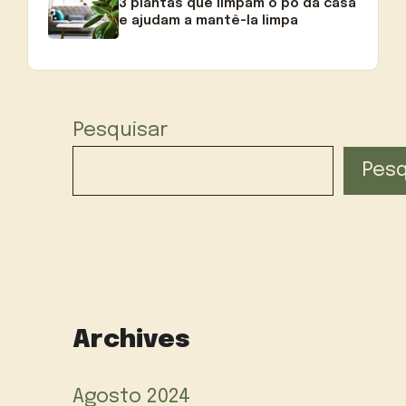
3 plantas que limpam o pó da casa
e ajudam a mantê-la limpa
Pesquisar
Pesq
Archives
Agosto 2024