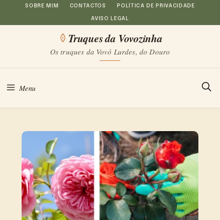
Saltar
SOBRE MIM
CONTACTOS
POLÍTICA DE PRIVACIDADE
AVISO LEGAL
para
Truques da Vovozinha
o
Os truques da Vovó Lurdes, do Douro
conteúdo
Menu