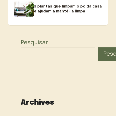
3 plantas que limpam o pó da casa
e ajudam a mantê-la limpa
Pesquisar
Pesq
Archives