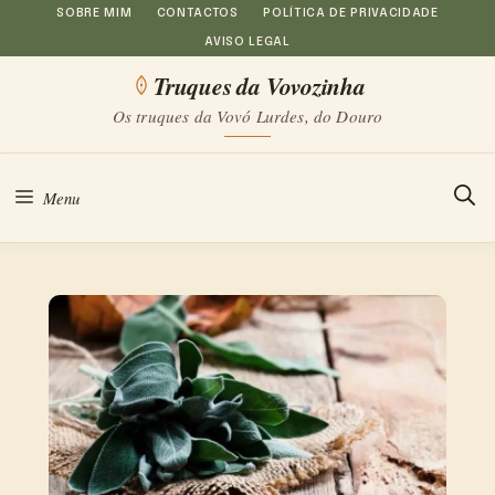
Saltar
SOBRE MIM
CONTACTOS
POLÍTICA DE PRIVACIDADE
AVISO LEGAL
para
Truques da Vovozinha
o
Os truques da Vovó Lurdes, do Douro
conteúdo
Menu