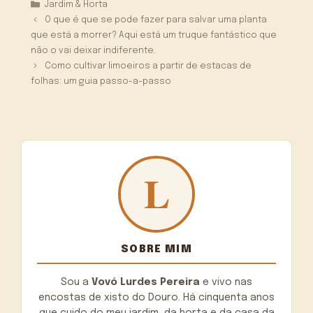
Categorias
Jardim & Horta
O que é que se pode fazer para salvar uma planta
que está a morrer? Aqui está um truque fantástico que
não o vai deixar indiferente.
Como cultivar limoeiros a partir de estacas de
folhas: um guia passo-a-passo
SOBRE MIM
Sou a
Vovó Lurdes Pereira
e vivo nas
encostas de xisto do Douro. Há cinquenta anos
que cuido do meu jardim, da horta e da casa da