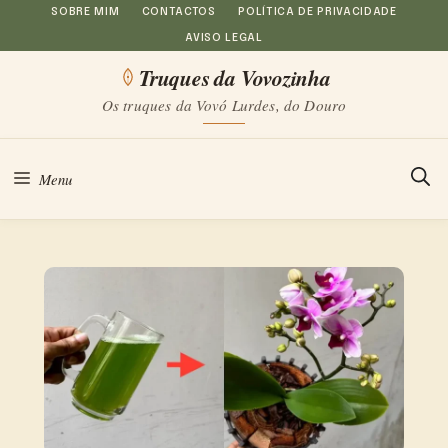
Saltar
SOBRE MIM
CONTACTOS
POLÍTICA DE PRIVACIDADE
AVISO LEGAL
para
Truques da Vovozinha
o
Os truques da Vovó Lurdes, do Douro
conteúdo
Menu