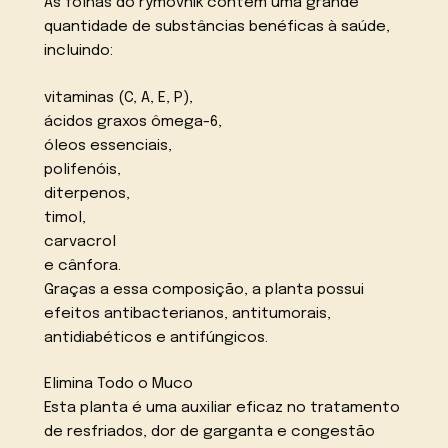
As folhas do rýmovník contêm uma grande
quantidade de substâncias benéficas à saúde,
incluindo:
vitaminas (C, A, E, P),
ácidos graxos ômega-6,
óleos essenciais,
polifenóis,
diterpenos,
timol,
carvacrol
e cânfora.
Graças a essa composição, a planta possui
efeitos antibacterianos, antitumorais,
antidiabéticos e antifúngicos.
Elimina Todo o Muco
Esta planta é uma auxiliar eficaz no tratamento
de resfriados, dor de garganta e congestão