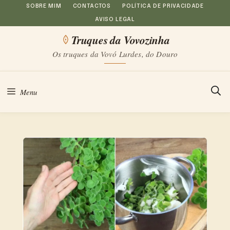
Saltar
SOBRE MIM
CONTACTOS
POLÍTICA DE PRIVACIDADE
AVISO LEGAL
para
Truques da Vovozinha
o
Os truques da Vovó Lurdes, do Douro
conteúdo
Menu