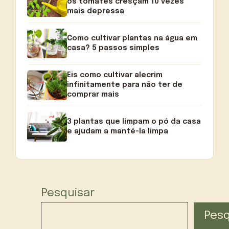
os tomates cresçam 10 vezes
mais depressa
Como cultivar plantas na água em
casa? 5 passos simples
Eis como cultivar alecrim
infinitamente para não ter de
comprar mais
3 plantas que limpam o pó da casa
e ajudam a mantê-la limpa
Pesquisar
Pesq