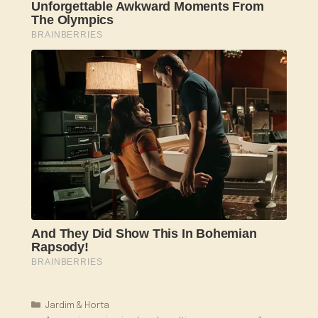
Categorias
Jardim & Horta