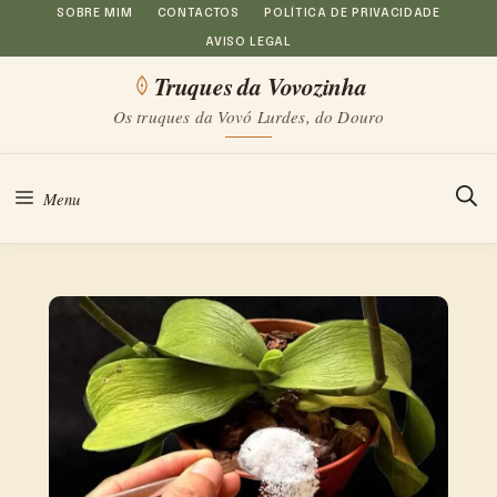
Saltar
SOBRE MIM
CONTACTOS
POLÍTICA DE PRIVACIDADE
AVISO LEGAL
para
Truques da Vovozinha
o
Os truques da Vovó Lurdes, do Douro
conteúdo
Menu