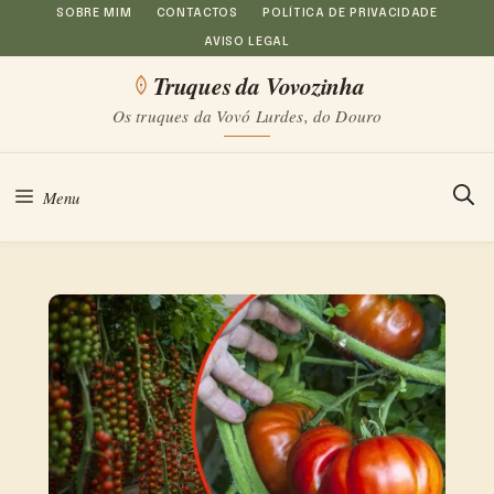
Saltar
SOBRE MIM
CONTACTOS
POLÍTICA DE PRIVACIDADE
AVISO LEGAL
para
Truques da Vovozinha
o
Os truques da Vovó Lurdes, do Douro
conteúdo
Menu