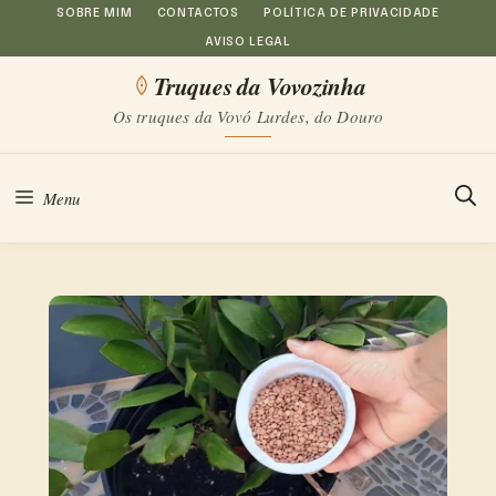
Saltar
SOBRE MIM
CONTACTOS
POLÍTICA DE PRIVACIDADE
AVISO LEGAL
para
Truques da Vovozinha
o
Os truques da Vovó Lurdes, do Douro
conteúdo
Menu