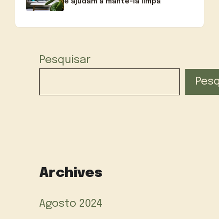
e ajudam a mantê-la limpa
Pesquisar
Pesq
Archives
Agosto 2024