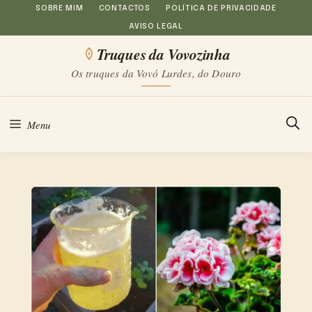
Saltar
SOBRE MIM
CONTACTOS
POLÍTICA DE PRIVACIDADE
AVISO LEGAL
para
Truques da Vovozinha
o
Os truques da Vovó Lurdes, do Douro
conteúdo
Menu