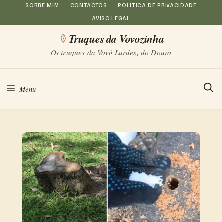
Saltar
SOBRE MIM
CONTACTOS
POLÍTICA DE PRIVACIDADE
AVISO LEGAL
para
Truques da Vovozinha
o
Os truques da Vovó Lurdes, do Douro
conteúdo
Menu