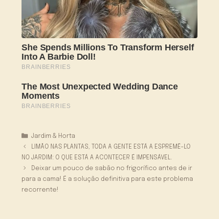
Categorias
Jardim & Horta
LIMÃO NAS PLANTAS, TODA A GENTE ESTÁ A ESPREMÊ-LO
NO JARDIM: O QUE ESTÁ A ACONTECER É IMPENSÁVEL.
Deixar um pouco de sabão no frigorífico antes de ir
para a cama! É a solução definitiva para este problema
recorrente!