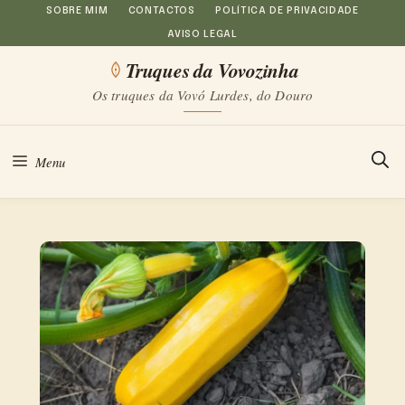
Saltar
SOBRE MIM
CONTACTOS
POLÍTICA DE PRIVACIDADE
AVISO LEGAL
para
Truques da Vovozinha
o
Os truques da Vovó Lurdes, do Douro
conteúdo
Menu