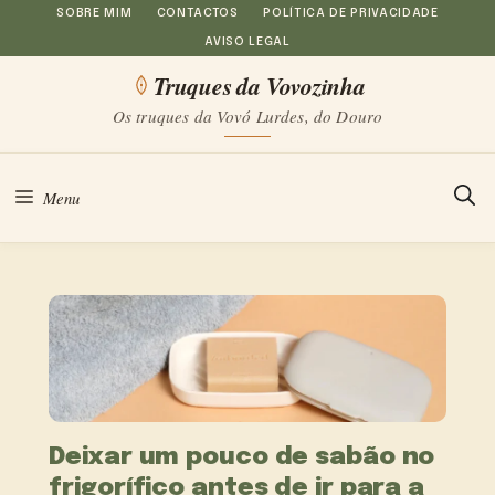
Saltar
SOBRE MIM
CONTACTOS
POLÍTICA DE PRIVACIDADE
AVISO LEGAL
para
Truques da Vovozinha
o
Os truques da Vovó Lurdes, do Douro
conteúdo
Menu
Deixar um pouco de sabão no
frigorífico antes de ir para a