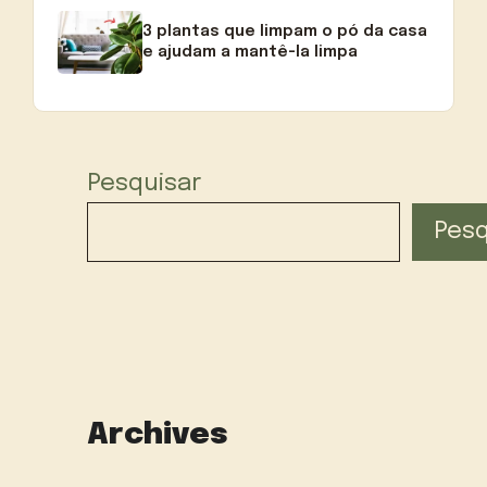
3 plantas que limpam o pó da casa
e ajudam a mantê-la limpa
Pesquisar
Pesq
Archives