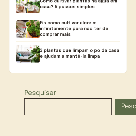
Como cultivar plantas na água em
casa? 5 passos simples
Eis como cultivar alecrim
infinitamente para não ter de
comprar mais
3 plantas que limpam o pó da casa
e ajudam a mantê-la limpa
Pesquisar
Pesq