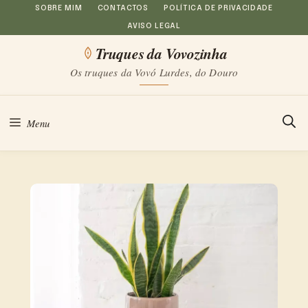
Saltar
SOBRE MIM
CONTACTOS
POLÍTICA DE PRIVACIDADE
AVISO LEGAL
para
Truques da Vovozinha
o
Os truques da Vovó Lurdes, do Douro
conteúdo
Menu