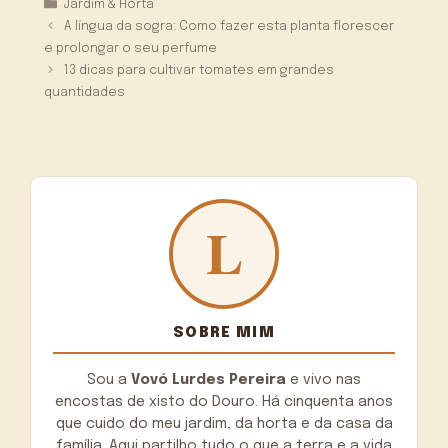
Categorias
Jardim & Horta
A língua da sogra: Como fazer esta planta florescer
e prolongar o seu perfume
13 dicas para cultivar tomates em grandes
quantidades
SOBRE MIM
Sou a
Vovó Lurdes Pereira
e vivo nas
encostas de xisto do Douro. Há cinquenta anos
que cuido do meu jardim, da horta e da casa da
família. Aqui partilho tudo o que a terra e a vida