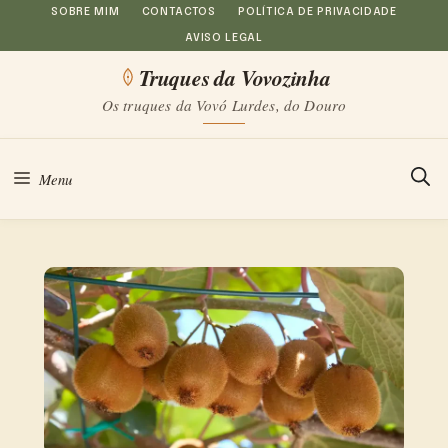
Saltar
SOBRE MIM
CONTACTOS
POLÍTICA DE PRIVACIDADE
AVISO LEGAL
para
Truques da Vovozinha
o
Os truques da Vovó Lurdes, do Douro
conteúdo
Menu