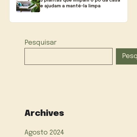
3 plantas que limpam o pó da casa
e ajudam a mantê-la limpa
Pesquisar
Pesq
Archives
Agosto 2024