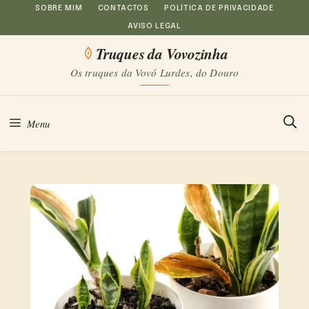
Saltar
SOBRE MIM
CONTACTOS
POLÍTICA DE PRIVACIDADE
AVISO LEGAL
para
Truques da Vovozinha
o
Os truques da Vovó Lurdes, do Douro
conteúdo
Menu