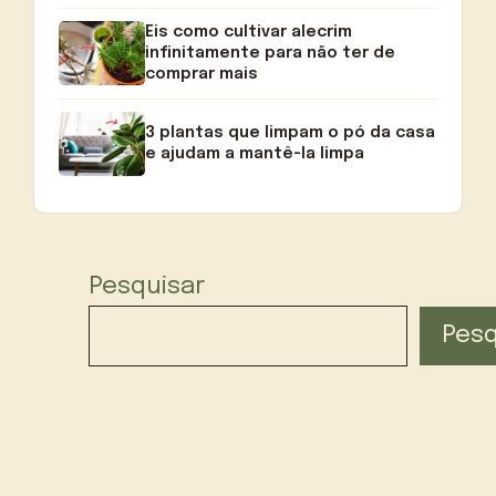
Eis como cultivar alecrim
infinitamente para não ter de
comprar mais
3 plantas que limpam o pó da casa
e ajudam a mantê-la limpa
Pesquisar
Pesq